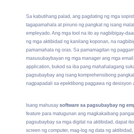
Sa kabutihang palad, ang pagdating ng mga sopis
tagapamahala at pinuno ng pangkat ng isang mala
empleyado. Ang mga tool na ito ay nagbibigay-daa
ng mga aktibidad ng kanilang koponan, na nagbib
pamamahala ng oras. Sa pamamagitan ng paggami
masusubaybayan ng mga manager ang mga email, me
application, bukod sa iba pang mahahalagang sukatan
pagsubaybay ang isang komprehensibong pangkala
nagpapadali sa epektibong paggawa ng desisyon 
Isang mahusay
software sa pagsubaybay ng em
feature para matugunan ang magkakaibang panga
pagsubaybay sa mga digital na aktibidad, dapat 
screen ng computer, mag-log ng data ng aktibidad