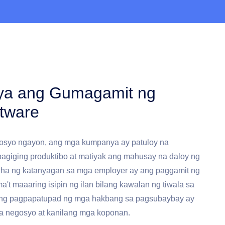
ya ang Gumagamit ng
tware
osyo ngayon, ang mga kumpanya ay patuloy na
giging produktibo at matiyak ang mahusay na daloy ng
uha ng katanyagan sa mga employer ay ang paggamit ng
a't maaaring isipin ng ilan bilang kawalan ng tiwala sa
ang pagpapatupad ng mga hakbang sa pagsubaybay ay
a negosyo at kanilang mga koponan.