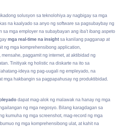
tikadong solusyon sa teknolohiya ay nagbigay sa mga
kas na kaalyado sa anyo ng software sa pagsubaybay ng
n sa mga employer na subaybayan ang iba't ibang aspeto
igay
mga real-time na insight
sa kanilang pagganap at
t ng mga komprehensibong application,
nsahe, paggamit ng internet, at aktibidad ng
. Tinitiyak ng holistic na diskarte na ito sa
hatang-ideya ng pag-uugali ng empleyado, na
at mga hakbangin sa pagpapahusay ng produktibidad.
pleyado
dapat mag-alok ng malawak na hanay ng mga
ngailangan ng mga negosyo. Bilang karagdagan sa
itong kumuha ng mga screenshot, mag-record ng mga
, bumuo ng mga komprehensibong ulat, at kahit na