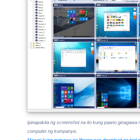
Ipinapakita ng screenshot na ito kung paano ginagawa
computer ng kumpanya.
Maaari kang gumawa ng libreng pag-download ng tool na 