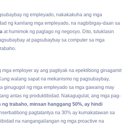
agsubaybay ng empleyado, nakakakuha ang mga
dad ng kanilang mga empleyado, na nagbibigay-daan sa
a
at humimok ng paglago ng negosyo. Dito, tutuklasin
pagsubaybay at pagsubaybay sa computer sa mga
rabaho.
 mga employer ay ang pagtiyak na epektibong ginagamit
 Kung walang sapat na mekanismo ng pagsubaybay,
 na ginugugol ng mga empleyado sa mga gawaing may
tang antas ng produktibidad. Nakagugulat, ang mga pag-
s ng trabaho, minsan hanggang 50%, ay hindi
konserbatibong pagtatantya na 30% ay kumakatawan sa
tibidad na nangangailangan ng mga proactive na