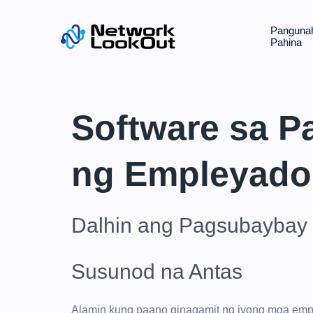
Panguna
Pahina
Software sa 
ng Empleyado
Dalhin ang Pagsubaybay
Susunod na Antas
Alamin kung paano ginagamit ng iyong mga empl