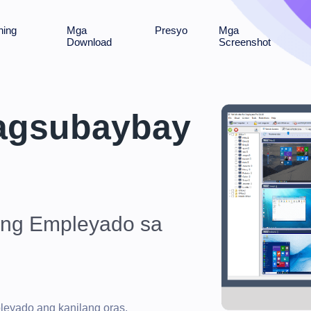
hing
Mga
Presyo
Mga
Download
Screenshot
Pagsubaybay
 ng Empleyado sa
eyado ang kanilang oras.