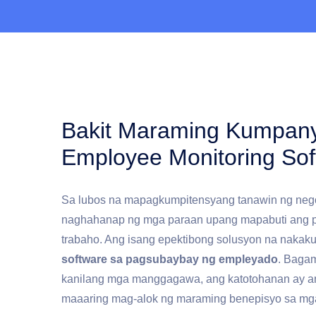
Bakit Maraming Kumpan
Employee Monitoring Sof
Sa lubos na mapagkumpitensyang tanawin ng neg
naghahanap ng mga paraan upang mapabuti ang pa
trabaho. Ang isang epektibong solusyon na nakak
software sa pagsubaybay ng empleyado
. Bagam
kanilang mga manggagawa, ang katotohanan ay 
maaaring mag-alok ng maraming benepisyo sa mg