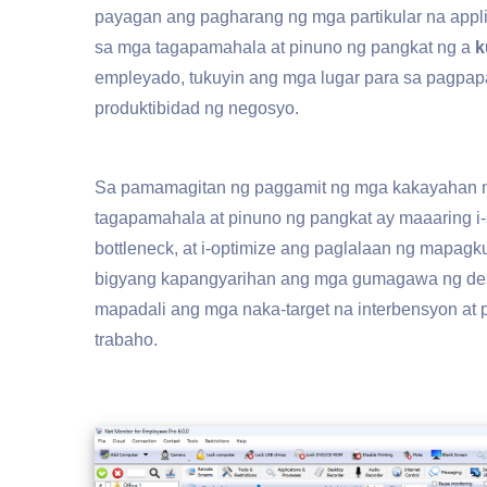
payagan ang pagharang ng mga partikular na appli
sa mga tagapamahala at pinuno ng pangkat ng a
k
empleyado, tukuyin ang mga lugar para sa pagpap
produktibidad ng negosyo.
Sa pamamagitan ng paggamit ng mga kakayahan n
tagapamahala at pinuno ng pangkat ay maaaring i
bottleneck, at i-optimize ang paglalaan ng mapagk
bigyang kapangyarihan ang mga gumagawa ng des
mapadali ang mga naka-target na interbensyon at
trabaho.