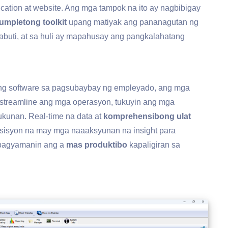
cation at website. Ang mga tampok na ito ay nagbibigay
umpletong toolkit
upang matiyak ang pananagutan ng
abuti, at sa huli ay mapahusay ang pangkalahatang
g software sa pagsubaybay ng empleyado, ang mga
-streamline ang mga operasyon, tukuyin ang mga
ukunan. Real-time na data at
komprehensibong ulat
isyon na may mga naaaksyunan na insight para
 pagyamanin ang a
mas produktibo
kapaligiran sa