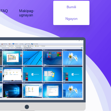
Bumili
FAQ
Makipag-
ugnayan
Ngayon