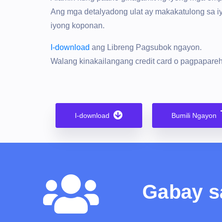
Ang mga detalyadong ulat ay makakatulong sa i
iyong koponan.
I-download
ang Libreng Pagsubok ngayon.
Walang kinakailangang credit card o pagpapareh
I-download
Bumili Ngayon
Gabay s