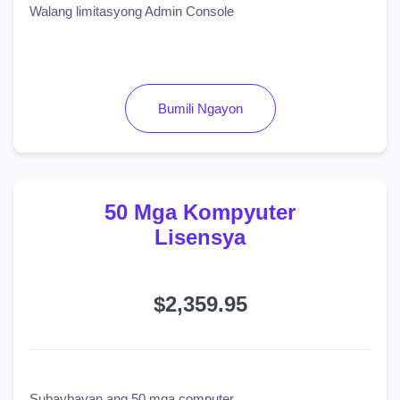
Walang limitasyong Admin Console
Bumili Ngayon
50 Mga Kompyuter
Lisensya
$2,359.95
Subaybayan ang 50 mga computer