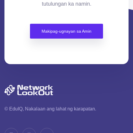
tutulungan ka namin.
Makipag-ugnayan sa Amin
© EduIQ, Nakalaan ang lahat ng karapatan.