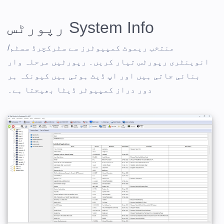
System Info رپورٹس
منتخب ریموٹ کمپیوٹرز سے سٹرکچرڈ سسٹم/
انوینٹری رپورٹس تیار کریں۔ رپورٹیں مرحلہ وار
بنائی جاتی ہیں اور اپ ڈیٹ ہوتی ہیں کیونکہ ہر
دور دراز کمپیوٹر ڈیٹا بھیجتا ہے۔