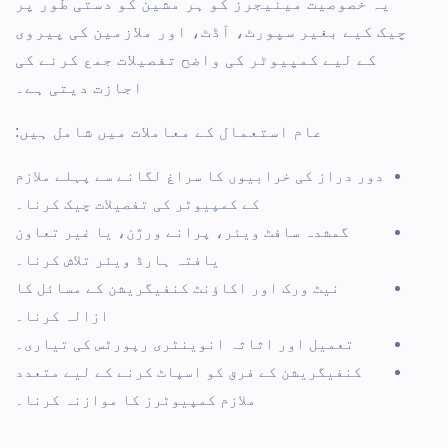
یہ خصوصیت مینیجرز کو ہر مشین کو دستی طور پر
چیک کیے بغیر سپورٹ، آڈٹ، اور ملازمین کی پیروی
کے لیے کمپیوٹر کی واضح تفصیلات جمع کرنے کی
اجازت دیتی ہے۔
عام استعمال کے معاملات میں شامل ہیں:
دور دراز کی خرابیوں کا سراغ لگانے سے پہلے ملازم
کے کمپیوٹر کی تفصیلات چیک کرنا۔
گمشدہ سافٹ ویئر، پرانے ورژن، یا غیر تعاون
یافتہ ہارڈ ویئر تلاش کرنا۔
نیٹ ورک اور اکاؤنٹ کنفیگریشن کے مسائل کا
ازالہ کرنا۔
تعمیل اور اثاثہ انوینٹری رپورٹس کی تیاری۔
کنفیگریشن کے فرق کو اسپاٹ کرنے کے لیے متعدد
ملازم کمپیوٹرز کا موازنہ کرنا۔