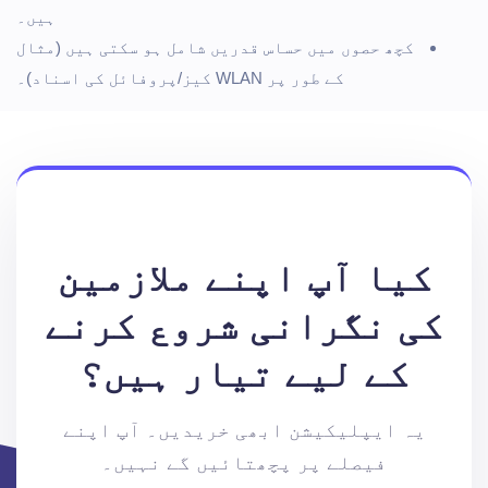
ہیں۔
کچھ حصوں میں حساس قدریں شامل ہو سکتی ہیں (مثال
کے طور پر WLAN کیز/پروفائل کی اسناد)۔
کیا آپ اپنے ملازمین
کی نگرانی شروع کرنے
کے لیے تیار ہیں؟
یہ ایپلیکیشن ابھی خریدیں۔ آپ اپنے
فیصلے پر پچھتائیں گے نہیں۔