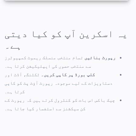
یہ اسکرین آپ کو کیا دیتی
ہے۔
رپورٹ بنائیں
تمام منتخب منسلک ریموٹ کمپیوٹرز
سے منتخب حصوں کی ایپلیکیشن کرتا ہے۔
کلپ بورڈ پر کاپی کریں۔
ٹکٹنگ، آڈٹ اور
دستاویزات کے لیے موجودہ رپورٹ آؤٹ پٹ کو کاپی
کرتا ہے۔
چیک باکس اس بات کو کنٹرول کرتے ہیں کہ رپورٹ کے
کن سیکشنز سے استفسار کیا جاتا ہے۔