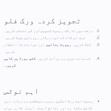
تجویز کردہ ورک فلو
درخت میں ٹارگٹ ریموٹ کمپیوٹرز کو منتخب کریں۔
صرف اس کام کے لیے درکار رپورٹیں چیک کریں۔
کلک کریں۔
رپورٹ بنائیں
اور جوابات کا انتظار
کریں۔
کے ساتھ تیزی سے برآمد کریں۔
کلپ بورڈ پر کاپی
کریں۔
.
اہم نوٹس
ریموٹ نیٹ ورک اسکین دوسرے سیکشنز سے زیادہ دیر
تک چل سکتا ہے اور نتائج آہستہ آہستہ ظاہر ہوتے