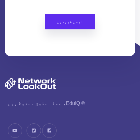
ابھی خریدیں
© EduIQ، جملہ حقوق محفوظ ہیں۔