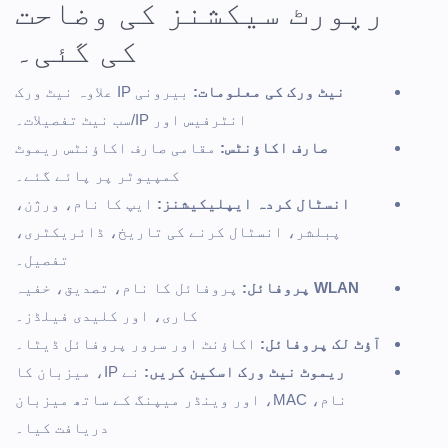
رپورٹ سیکشنز کی وضاحت
کی گئی۔
نیٹ ورک کی معلومات:
بیرونی IP علاوہ نیٹ ورک
انٹرفیس اور IP/سب نیٹ تفصیلات۔
صارف اکاؤنٹس:
مقامی صارف اکاؤنٹس ریموٹ
کمپیوٹر پر پائے گئے۔
انسٹال کردہ ایپلیکیشنز:
ایپ کا نام، ورژن،
پبلشر، انسٹال کرنے کی تاریخ، ڈائریکٹری،
تفصیل۔
WLAN پروفائل:
پروفائل کا نام، تصدیق، خفیہ
کاری، اور کلیدی فیلڈز۔
آؤٹ لک پروفائل:
اکاؤنٹ اور سرور پروفائل ڈیٹا۔
ریموٹ نیٹ ورک اسکین کریں:
نے IP، میزبان کا
نام، MAC، اور وینڈر میپنگ کے ساتھ میزبان
دریافت کیا۔