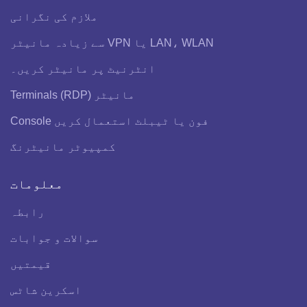
ملازم کی نگرانی
LAN، WLAN یا VPN سے زیادہ مانیٹر
انٹرنیٹ پر مانیٹر کریں۔
مانیٹر Terminals (RDP)
فون یا ٹیبلٹ استعمال کریں Console
کمپیوٹر مانیٹرنگ
معلومات
رابطہ
سوالات و جوابات
قیمتیں
اسکرین شاٹس