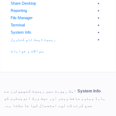
Share Desktop
Reporting
File Manager
Terminal
System Info
ریموٹ ڈیسک ٹاپ کنٹرول
سوالات و جوابات
System Info
ایک رپورٹ میں ریموٹ کمپیوٹرز سے
ہارڈ ویئر، سافٹ ویئر اور نیٹ ورک انوینٹری کو
جمع کرنے کے لیے استعمال کیا جا سکتا ہے۔