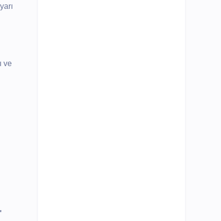
yarı
ı ve
"