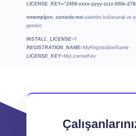
LICENSE_KEY="2459-xxxx-yyyy-zzzz-000e-278
nmemplpro_console.msi
paketini kullanarak ve ş
gerekir:
INSTALL_LICENSE
=Y
REGISTRATION_NAME
=MyRegistrationName
LICENSE_KEY
=MyLicenseKey
Çalışanların