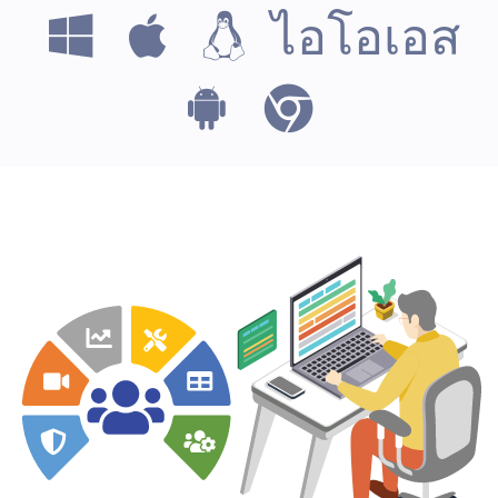
ไอโอเอส