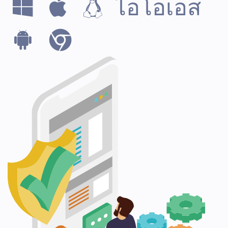
ไอโอเอส