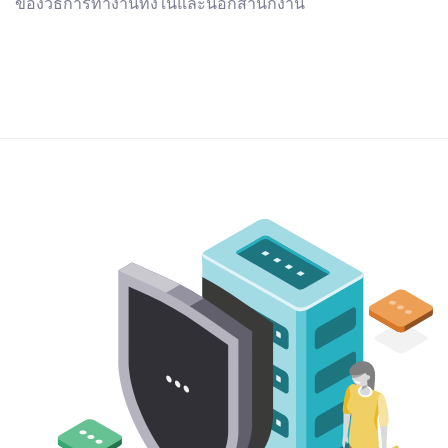
ของวิธีการทํางานทั้งในและนอกสํานักงาน