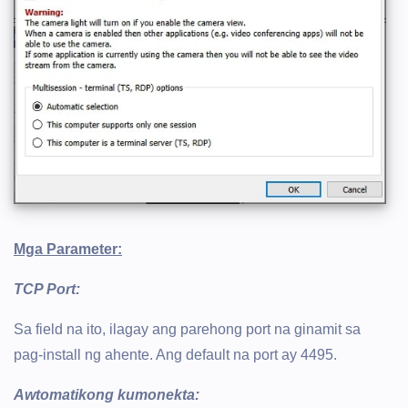
Mga Parameter:
TCP Port:
Sa field na ito, ilagay ang parehong port na ginamit sa
pag-install ng ahente. Ang default na port ay 4495.
Awtomatikong kumonekta: