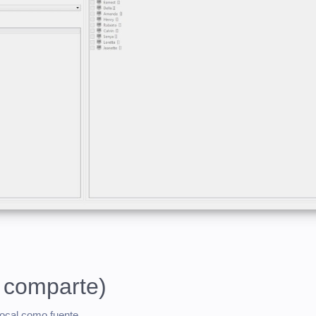
é comparte)
local como fuente.