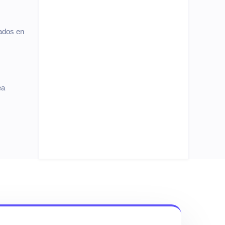
rados en
ea