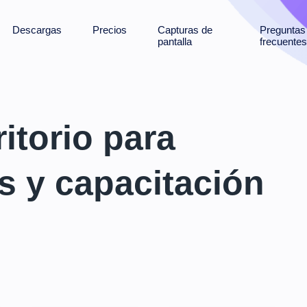
Descargas
Precios
Capturas de
Pregunta
pantalla
frecuentes
itorio para
s y capacitación