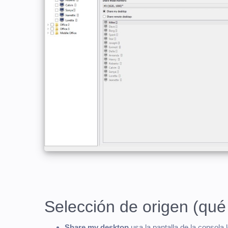
Selección de origen (qu
Share my desktop
usa la pantalla de la consola 