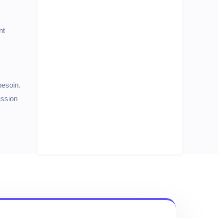
nt
besoin.
ession