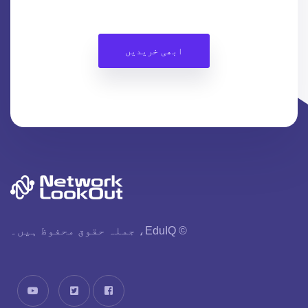
ابھی خریدیں
© EduIQ، جملہ حقوق محفوظ ہیں۔