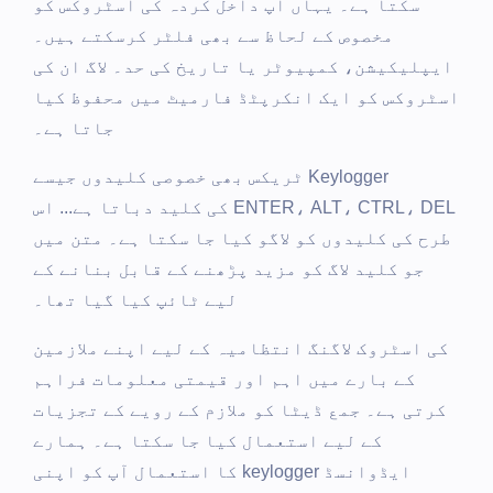
سکتا ہے۔ یہاں آپ داخل کردہ کی اسٹروکس کو
مخصوص کے لحاظ سے بھی فلٹر کرسکتے ہیں۔
ایپلیکیشن، کمپیوٹر یا تاریخ کی حد۔ لاگ ان کی
اسٹروکس کو ایک انکرپٹڈ فارمیٹ میں محفوظ کیا
جاتا ہے۔
Keylogger ٹریکس بھی خصوصی کلیدوں جیسے
ENTER، ALT، CTRL، DEL کی کلید دباتا ہے... اس
طرح کی کلیدوں کو لاگو کیا جا سکتا ہے۔ متن میں
جو کلید لاگ کو مزید پڑھنے کے قابل بنانے کے
لیے ٹائپ کیا گیا تھا۔
کی اسٹروک لاگنگ انتظامیہ کے لیے اپنے ملازمین
کے بارے میں اہم اور قیمتی معلومات فراہم
کرتی ہے۔ جمع ڈیٹا کو ملازم کے رویے کے تجزیات
کے لیے استعمال کیا جا سکتا ہے۔ ہمارے
ایڈوانسڈ keylogger کا استعمال آپ کو اپنی