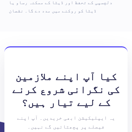
دلچسپی کے تحفظ اور ڈیٹا کے ممکنہ رساو یا
ڈیٹا کو روکنے میں مدد دے گا۔ نقصان
کیا آپ اپنے ملازمین
کی نگرانی شروع کرنے
کے لیے تیار ہیں؟
یہ ایپلیکیشن ابھی خریدیں۔ آپ اپنے
فیصلے پر پچھتائیں گے نہیں۔