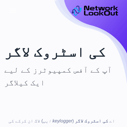
کی اسٹروک لاگر
آپ کے آفس کمپیوٹرز کے لیے
ایک کیلاگر
اے
کی اسٹروک لاگر
(
keylogger ایپ
) لاگ ان کرکے کی