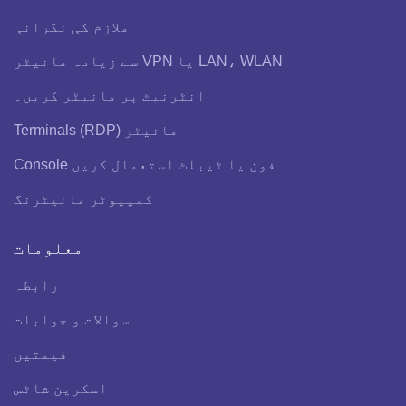
ملازم کی نگرانی
LAN، WLAN یا VPN سے زیادہ مانیٹر
انٹرنیٹ پر مانیٹر کریں۔
مانیٹر Terminals (RDP)
فون یا ٹیبلٹ استعمال کریں Console
کمپیوٹر مانیٹرنگ
معلومات
رابطہ
سوالات و جوابات
قیمتیں
اسکرین شاٹس