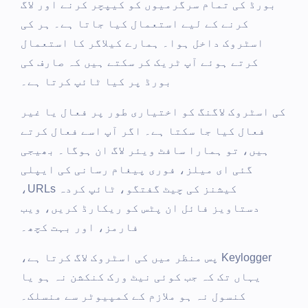
بورڈ کی تمام سرگرمیوں کو کیپچر کرنے اور لاگ
کرنے کے لیے استعمال کیا جاتا ہے۔ ہر کی
اسٹروک داخل ہوا۔ ہمارے کیلاگر کا استعمال
کرتے ہوئے آپ ٹریک کر سکتے ہیں کہ صارف کی
بورڈ پر کیا ٹائپ کرتا ہے۔
کی اسٹروک لاگنگ کو اختیاری طور پر فعال یا غیر
فعال کیا جا سکتا ہے۔ اگر آپ اسے فعال کرتے
ہیں، تو ہمارا سافٹ ویئر لاگ ان ہوگا۔ بھیجی
گئی ای میلز، فوری پیغام رسانی کی ایپلی
کیشنز کی چیٹ گفتگو، ٹائپ کردہ URLs،
دستاویز فائل ان پٹس کو ریکارڈ کریں، ویب
فارمز، اور بہت کچھ۔
Keylogger پس منظر میں کی اسٹروک لاگ کرتا ہے،
یہاں تک کہ جب کوئی نیٹ ورک کنکشن نہ ہو یا
کنسول نہ ہو ملازم کے کمپیوٹر سے منسلک۔