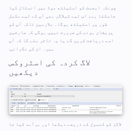
چونکہ ایجنٹ کو اسٹیلتھ موڈ میں انسٹال کیا
جاسکتا ہے، اس لیے کیلاگر بھی آپ کے لیے مکمل
طور پر اسٹیلتھ ہوگا۔ ملازمین تاکہ آپ کو
پریشان ہونے کی ضرورت نہیں ہوگی کہ صارفین
اسے دریافت کریں گے یا یہ تاثر ملے گا کہ آپ
ہیں۔ ان کی نگرانی.
لاگ کردہ کی اسٹروکس
دیکھیں
لاگز کو کنسول کے ذریعے دیکھا اور برآمد کیا جا