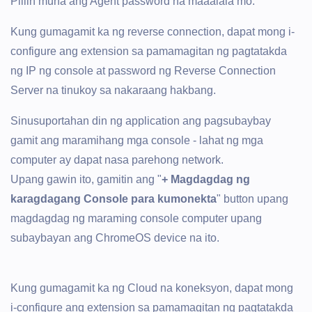
Piliin muna ang Agent password na maaalala mo.
Kung gumagamit ka ng reverse connection, dapat mong i-
configure ang extension sa pamamagitan ng pagtatakda
ng IP ng console at password ng Reverse Connection
Server na tinukoy sa nakaraang hakbang.
Sinusuportahan din ng application ang pagsubaybay
gamit ang maramihang mga console - lahat ng mga
computer ay dapat nasa parehong network.
Upang gawin ito, gamitin ang "
+ Magdagdag ng
karagdagang Console para kumonekta
" button upang
magdagdag ng maraming console computer upang
subaybayan ang ChromeOS device na ito.
Kung gumagamit ka ng Cloud na koneksyon, dapat mong
i-configure ang extension sa pamamagitan ng pagtatakda