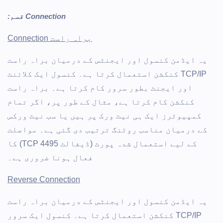
Connection قسم:
براہ راست Connection
یہ ایڈمن کنسول اور ایجنٹس کے درمیان براہ راست
TCP/IP کنکشن استعمال کرتا ہے۔ کنسول ایک کلائنٹ
اور ایجنٹ بطور سرور کام کرتا ہے۔ براہ راست
کنکشن کام کرتا ہے، مثال کے طور پر، اگر تمام
کمپیوٹرز ایک ہی نیٹ ورک پر ہیں یا سب نیٹ ورکس
کے درمیان مناسب روٹنگ ترتیب دی گئی ہے۔ مواصلت
کے لیے استعمال شدہ پورٹ (ڈیفالٹ TCP 4495) کا
فعال ہونا ضروری ہے۔
Reverse Connection
یہ ایڈمن کنسول اور ایجنٹس کے درمیان براہ راست
TCP/IP کنکشن استعمال کرتا ہے۔ کنسول ایک سرور