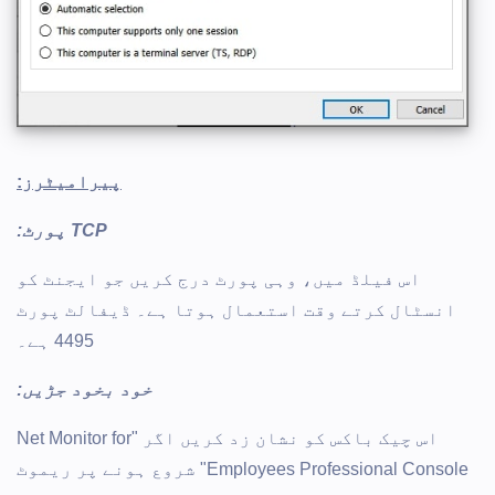
پیرامیٹرز:
TCP پورٹ:
اس فیلڈ میں، وہی پورٹ درج کریں جو ایجنٹ کو
انسٹال کرتے وقت استعمال ہوتا ہے۔ ڈیفالٹ پورٹ
4495 ہے۔
خود بخود جڑیں:
اس چیک باکس کو نشان زد کریں اگر "Net Monitor for
Employees Professional Console" شروع ہونے پر ریموٹ