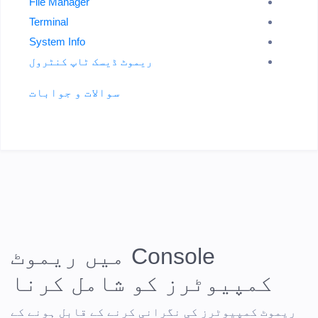
File Manager
Terminal
System Info
ریموٹ ڈیسک ٹاپ کنٹرول
سوالات و جوابات
Console میں ریموٹ
کمپیوٹرز کو شامل کرنا
ریموٹ کمپیوٹرز کی نگرانی کرنے کے قابل ہونے کے