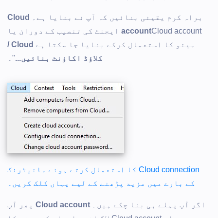
براہ کرم یقینی بنائیں کہ آپ نے بنایا ہے۔
Cloud
account
Cloud account ایجنٹ کی تنصیب کے دوران یا
مینو کا استعمال کرکے بنایا جا سکتا ہے
Cloud /
کلاؤڈ اکاؤنٹ بنائیں...
"۔
Cloud connection کا استعمال کرتے ہوئے مانیٹرنگ
کے بارے میں مزید پڑھنے کے لیے یہاں کلک کریں۔
اگر آپ پہلے ہی بنا چکے ہیں۔
Cloud account
پھر آپ