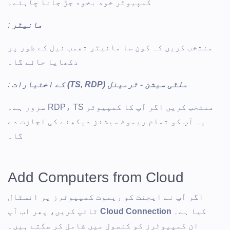
کمپیوٹر خود بخود جڑ جانا چاہئے۔
مانیٹر
:
منتخب کریں کہ کون سا مانیٹر تھمب نیل کے طور پر
دکھایا جائے گا۔
ملٹی سیشن - ٹرمینل (TS, RDP) کے اختیارات
:
منتخب کریں اگر آپ کا کمپیوٹر RDP، TS سرور ہے۔
یہ آپ کو تمام ریموٹ سیشنز دیکھنے کی اجازت دے
گا۔
Add Computers from Cloud
اگر آپ نے ایجنٹ کو ریموٹ کمپیوٹرز پر انسٹال
کیا ہے۔
Cloud Connection
ٹائپ کریں، پھر اب آپ
ان کمپیوٹرز کو کنسول میں شامل کر سکتے ہیں۔