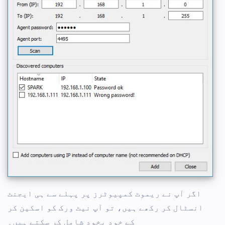
اگر آپ نے ریموٹ کمپیوٹرز پر پہلے سے ہی ایجنٹ
انسٹال کر رکھے ہیں، تو آپ نیٹ ورک کو اسکین کر
کے خود بخود شامل کر سکتے ہیں۔