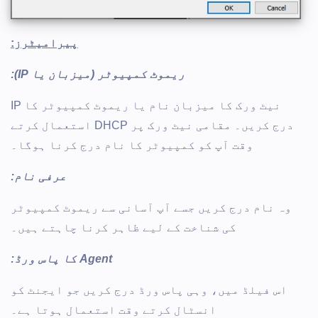
پیرامیٹرز:
ریموٹ کمپیوٹر (میزبان یا IP):
نیٹ ورک کا میزبان نام یا ریموٹ کمپیوٹر کا IP
درج کریں۔ مقامی نیٹ ورک پر DHCP استعمال کرتے
وقت آپ کو کمپیوٹر کا نام درج کرنا ہوگا۔
عرفی نام:
وہ نام درج کریں جسے آپ آسانی سے ریموٹ کمپیوٹر
کی شناخت کے لیے ظاہر کرنا چاہتے ہیں۔
Agent کا پاس ورڈ:
اس فیلڈ میں، وہی پاس ورڈ درج کریں جو ایجنٹ کو
انسٹال کرتے وقت استعمال ہوتا ہے۔