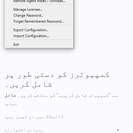
کمپیوٹرز کو دستی طور پر
شامل کریں۔
سے "کمپیوٹر شامل کریں..." کو منتخب کریں۔
فائل
مینو:
ڈائیلاگ میں دو ٹیبز ہیں:
بنیادی اختیارات