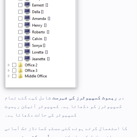
دی
ریموٹ کمپیوٹرز کی فہرست
شامل کیے گئے تمام
کمپیوٹرز کو دکھاتا ہے۔ کمپیوٹر آئیکن ریموٹ
کمپیوٹر کی حالت دکھاتا ہے۔
کا استعمال کرتے ہوئے کئی سسٹم کمانڈز تک آسانی
سے رسائی حاصل کی جا سکتی ہے۔
آبجیکٹ مینو
، جسے