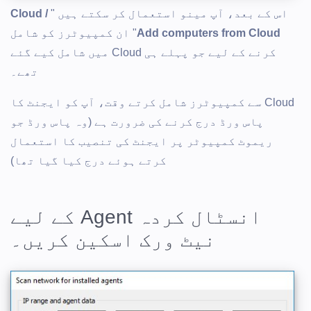
اس کے بعد، آپ مینو استعمال کر سکتے ہیں "
Cloud /
Add computers from Cloud
" ان کمپیوٹرز کو شامل
کرنے کے لیے جو پہلے ہی Cloud میں شامل کیے گئے
تھے۔
Cloud سے کمپیوٹرز شامل کرتے وقت، آپ کو ایجنٹ کا
پاس ورڈ درج کرنے کی ضرورت ہے (وہ پاس ورڈ جو
ریموٹ کمپیوٹر پر ایجنٹ کی تنصیب کا استعمال
کرتے ہوئے درج کیا گیا تھا)
انسٹال کردہ Agent کے لیے
نیٹ ورک اسکین کریں۔