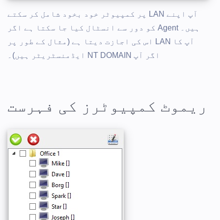
آپ اپنے LAN پر کمپیوٹر خود بخود شامل کر سکتے
ہیں۔ Agent کو دور سے انسٹال کیا جا سکتا ہے اگر
آپ کا LAN اس کی اجازت دیتا ہے (مثال کے طور پر
اگر آپ NT DOMAIN ایڈمنسٹریٹر ہیں)۔
ریموٹ کمپیوٹرز کی فہرست