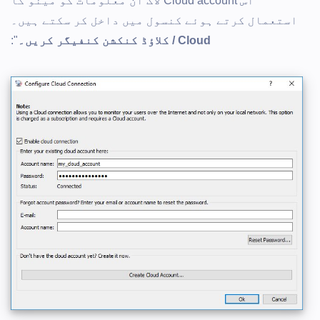
اس Cloud account لاگ ان معلومات کو مینو کا
استعمال کرتے ہوئے کنسول میں داخل کر سکتے ہیں۔
Cloud / کلاؤڈ کنکشن کنفیگر کریں۔
":