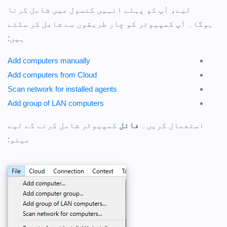
لیے، آپ کو پہلے انہیں کنسول میں شامل کرنا
ہوگا۔ آپ کمپیوٹر کو چار طریقوں سے شامل کر سکتے
ہیں:
Add computers manually
Add computers from Cloud
Scan network for installed agents
Add group of LAN computers
استعمال کریں۔
فائل
کمپیوٹر شامل کرنے کے لیے
مینو: