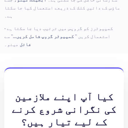
ماؤس کے دائیں کلک کے ذریعے استعمال کیا جا سکتا
ہے۔
کمپیوٹرز کو گروپس میں ترتیب دیا جا سکتا ہے -
استعمال کریں "
کمپیوٹر گروپ شامل کریں...
" سے
فائل
مینو۔
کیا آپ اپنے ملازمین
کی نگرانی شروع کرنے
کے لیے تیار ہیں؟