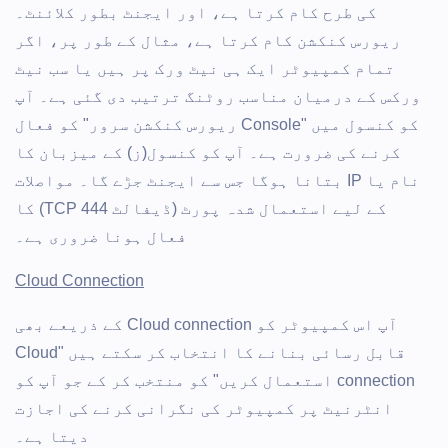
کی طرح کام کرتا ہے، اور ایجنٹ بطور کلائنٹ۔
ریورس کنکشن کام کرتا ہے، مثال کے طور پر، اگر
تمام کمپیوٹر ایک ہی نیٹ ورک پر ہیں یا سب نیٹ
ورکس کے درمیان مناسب روٹنگ ترتیب دی گئی ہے۔ آپ
کو کنسول میں "Console ریورس کنکشن سرور" کو فعال
کرنے کی ضرورت ہے۔ آپ کو کنسول(ز) کے میزبان کا
نام یا IP بتانا ہوگا جس سے ایجنٹ جڑے گا۔ مواصلات
کے لیے استعمال شدہ پورٹ (ڈیفالٹ TCP 444) کا
فعال ہونا ضروری ہے۔
Cloud Connection
آپ اس کمپیوٹر کو Cloud connection کے ذریعے بھی
قابل رسائی بنانے کا انتخاب کر سکتے ہیں "Cloud
connection استعمال کریں" کو منتخب کر کے جو آپ کو
انٹرنیٹ پر کمپیوٹر کی نگرانی کرنے کی اجازت
دیتا ہے۔