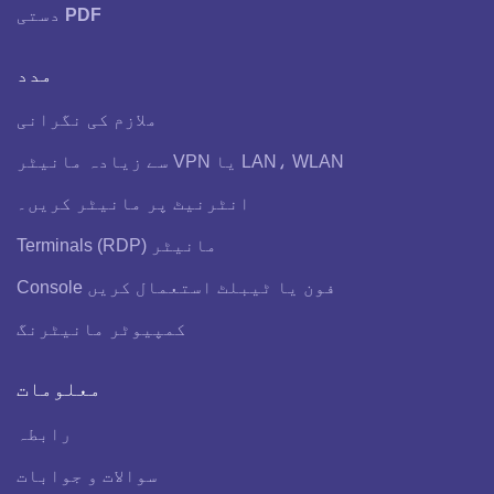
PDF
دستی
مدد
ملازم کی نگرانی
LAN، WLAN یا VPN سے زیادہ مانیٹر
انٹرنیٹ پر مانیٹر کریں۔
مانیٹر Terminals (RDP)
فون یا ٹیبلٹ استعمال کریں Console
کمپیوٹر مانیٹرنگ
معلومات
رابطہ
سوالات و جوابات