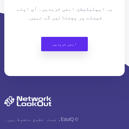
یہ ایپلیکیشن ابھی خریدیں۔ آپ اپنے
فیصلے پر پچھتائیں گے نہیں۔
ابھی خریدیں
© EduIQ، جملہ حقوق محفوظ ہیں۔