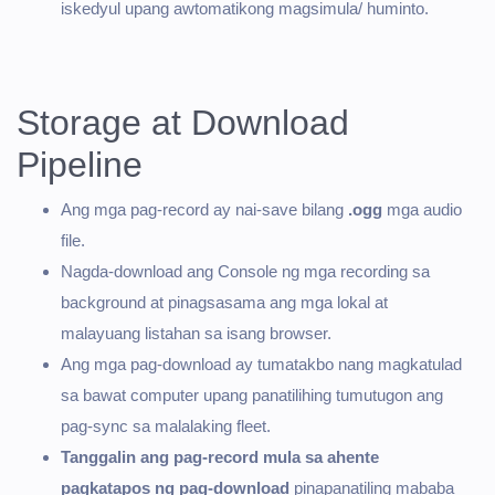
iskedyul upang awtomatikong magsimula/ huminto.
Storage at Download
Pipeline
Ang mga pag-record ay nai-save bilang
.ogg
mga audio
file.
Nagda-download ang Console ng mga recording sa
background at pinagsasama ang mga lokal at
malayuang listahan sa isang browser.
Ang mga pag-download ay tumatakbo nang magkatulad
sa bawat computer upang panatilihing tumutugon ang
pag-sync sa malalaking fleet.
Tanggalin ang pag-record mula sa ahente
pagkatapos ng pag-download
pinapanatiling mababa