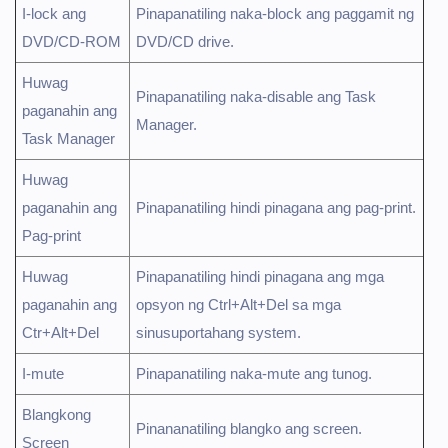
I-lock ang
Pinapanatiling naka-block ang paggamit ng
DVD/CD-ROM
DVD/CD drive.
Huwag
Pinapanatiling naka-disable ang Task
paganahin ang
Manager.
Task Manager
Huwag
paganahin ang
Pinapanatiling hindi pinagana ang pag-print.
Pag-print
Huwag
Pinapanatiling hindi pinagana ang mga
paganahin ang
opsyon ng Ctrl+Alt+Del sa mga
Ctr+Alt+Del
sinusuportahang system.
I-mute
Pinapanatiling naka-mute ang tunog.
Blangkong
Pinananatiling blangko ang screen.
Screen