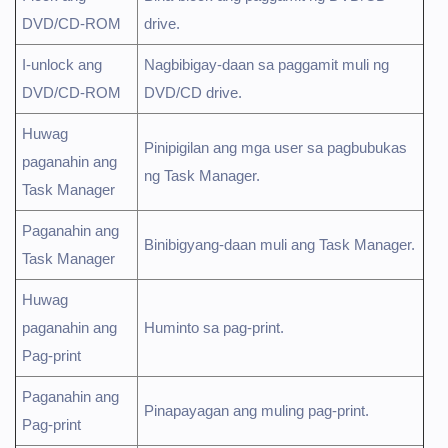
DVD/CD-ROM
drive.
I-unlock ang
Nagbibigay-daan sa paggamit muli ng
DVD/CD-ROM
DVD/CD drive.
Huwag
Pinipigilan ang mga user sa pagbubukas
paganahin ang
ng Task Manager.
Task Manager
Paganahin ang
Binibigyang-daan muli ang Task Manager.
Task Manager
Huwag
paganahin ang
Huminto sa pag-print.
Pag-print
Paganahin ang
Pinapayagan ang muling pag-print.
Pag-print