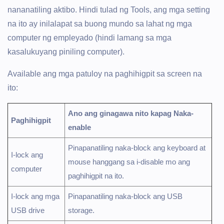
nananatiling aktibo. Hindi tulad ng Tools, ang mga setting
na ito ay inilalapat sa buong mundo sa lahat ng mga
computer ng empleyado (hindi lamang sa mga
kasalukuyang piniling computer).
Available ang mga patuloy na paghihigpit sa screen na
ito:
Ano ang ginagawa nito kapag Naka-
Paghihigpit
enable
Pinapanatiling naka-block ang keyboard at
I-lock ang
mouse hanggang sa i-disable mo ang
computer
paghihigpit na ito.
I-lock ang mga
Pinapanatiling naka-block ang USB
USB drive
storage.