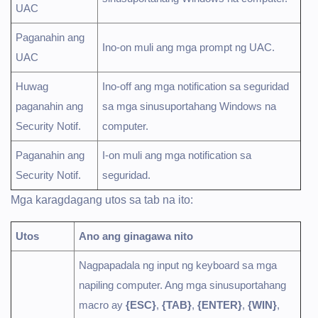
UAC
Paganahin ang
Ino-on muli ang mga prompt ng UAC.
UAC
Huwag
Ino-off ang mga notification sa seguridad
paganahin ang
sa mga sinusuportahang Windows na
Security Notif.
computer.
Paganahin ang
I-on muli ang mga notification sa
Security Notif.
seguridad.
Mga karagdagang utos sa tab na ito:
Utos
Ano ang ginagawa nito
Nagpapadala ng input ng keyboard sa mga
napiling computer. Ang mga sinusuportahang
macro ay
{ESC}
,
{TAB}
,
{ENTER}
,
{WIN}
,