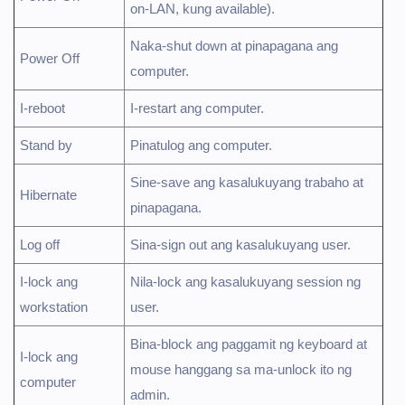
on-LAN, kung available).
Naka-shut down at pinapagana ang
Power Off
computer.
I-reboot
I-restart ang computer.
Stand by
Pinatulog ang computer.
Sine-save ang kasalukuyang trabaho at
Hibernate
pinapagana.
Log off
Sina-sign out ang kasalukuyang user.
I-lock ang
Nila-lock ang kasalukuyang session ng
workstation
user.
Bina-block ang paggamit ng keyboard at
I-lock ang
mouse hanggang sa ma-unlock ito ng
computer
admin.