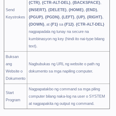
{CTR}
,
{CTR-ALT-DEL}
,
{BACKSPACE}
,
Send
{INSERT}
,
{DELETE}
,
{HOME}
,
{END}
,
Keystrokes
{PGUP}
,
{PGDN}
,
{LEFT}
,
{UP}
,
{RIGHT}
,
{DOWN}
, at
{F1}
sa
{F12}
.
{CTR-ALT-DEL}
nagpapadala ng tunay na secure na
kumbinasyon ng key (hindi ito nai-type bilang
text).
Buksan
ang
Nagbubukas ng URL ng website o path ng
Website o
dokumento sa mga napiling computer.
Dokumento
Nagpapatakbo ng command sa mga piling
Start
computer bilang naka-log na user o SYSTEM
Program
at nagpapakita ng output ng command.