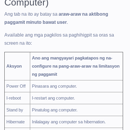
Computer)
Ang tab na ito ay batay sa
araw-araw na aktibong
paggamit minuto bawat user
.
Available ang mga pagkilos sa paghihigpit sa oras sa
screen na ito:
Ano ang mangyayari pagkatapos ng na-
Aksyon
configure na pang-araw-araw na limitasyon
ng paggamit
Power Off
Pinasara ang computer.
I-reboot
I-restart ang computer.
Stand by
Pinatulog ang computer.
Hibernate
Inilalagay ang computer sa hibernation.