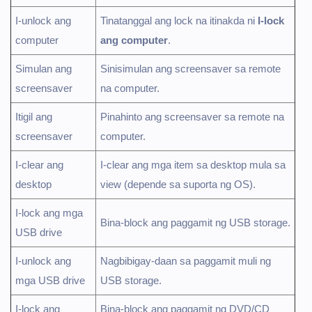
I-unlock ang
Tinatanggal ang lock na itinakda ni
I-lock
computer
ang computer
.
Simulan ang
Sinisimulan ang screensaver sa remote
screensaver
na computer.
Itigil ang
Pinahinto ang screensaver sa remote na
screensaver
computer.
I-clear ang
I-clear ang mga item sa desktop mula sa
desktop
view (depende sa suporta ng OS).
I-lock ang mga
Bina-block ang paggamit ng USB storage.
USB drive
I-unlock ang
Nagbibigay-daan sa paggamit muli ng
mga USB drive
USB storage.
I-lock ang
Bina-block ang paggamit ng DVD/CD