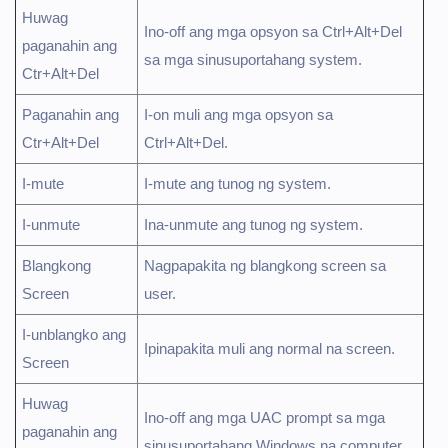
Huwag
Ino-off ang mga opsyon sa Ctrl+Alt+Del
paganahin ang
sa mga sinusuportahang system.
Ctr+Alt+Del
Paganahin ang
I-on muli ang mga opsyon sa
Ctr+Alt+Del
Ctrl+Alt+Del.
I-mute
I-mute ang tunog ng system.
I-unmute
Ina-unmute ang tunog ng system.
Blangkong
Nagpapakita ng blangkong screen sa
Screen
user.
I-unblangko ang
Ipinapakita muli ang normal na screen.
Screen
Huwag
Ino-off ang mga UAC prompt sa mga
paganahin ang
sinusuportahang Windows na computer.